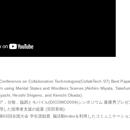
 Conference on Collaboration Technologies(CollabTech ’07) Best Pap
m using Mental States and Wordless Scenes (Akihiro Miyata, Takefu
ashi, Hiroshi Shigeno, and Kenichi Okada).
ディア，分散，協調とモバイル(DICOMO2004)シンポジウム 最優秀プレ
した指導者支援の提案 (宮田章裕).
学会第65回全国大会 学生奨励賞: 脳活動indexを利用したコミュニケーショ