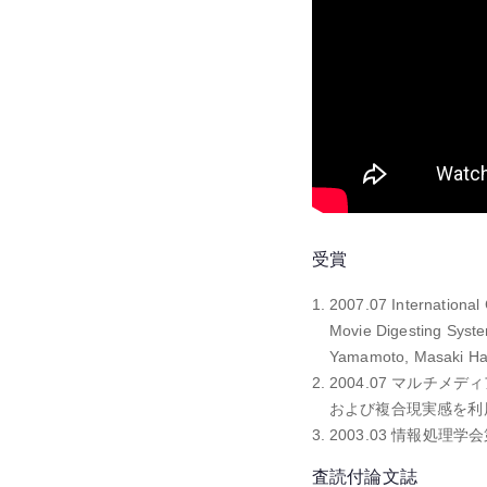
受賞
2007.07 International
Movie Digesting Syste
Yamamoto, Masaki Hay
2004.07 マルチメ
および複合現実感を利用
2003.03 情報処理
査読付論文誌