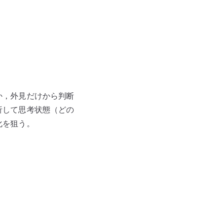
か，外見だけから判断
析して思考状態（どの
化を狙う。