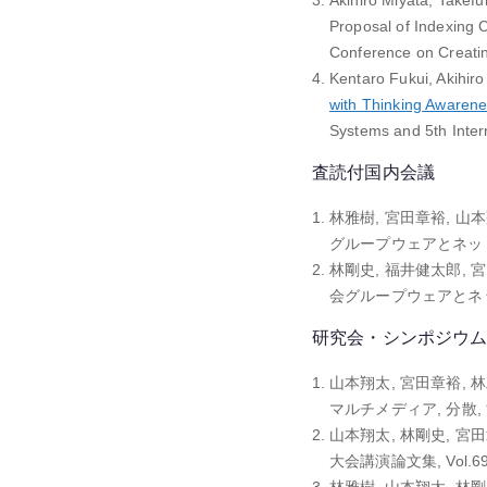
Akihiro Miyata, Takef
Proposal of Indexing C
Conference on Creatin
Kentaro Fukui, Akihir
with Thinking Awaren
Systems and 5th Inter
査読付国内会議
林雅樹, 宮田章裕, 山
グループウェアとネットワーク
林剛史, 福井健太郎, 宮
会グループウェアとネットワー
研究会・シンポジウ
山本翔太, 宮田章裕, 
マルチメディア, 分散, 協調と
山本翔太, 林剛史, 宮田
大会講演論文集, Vol.69, N