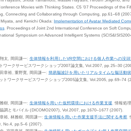
umi Hayashi, Shota Yamamoto, Masaki Hayashi, Hiroshi Shigeno, and 
onference Movies with Thinking States. C5 ’07 Proceedings of the Fif
g, Connecting and Collaborating through Computing, pp.61–68 (2007
o Miyata, and Kenichi Okada:
Implementation of Avatar Mediated Com
ess
. Proceedings of Joint 2nd International Conference on Soft Comput
national Symposium on Advanced Intelligent Systems (SCIS&ISIS2004
本翔太, 岡田謙一:
生体情報を利用したVR空間における個人作業への没頭
サービスワークショップ2007論文集, Vol.2007, pp.25–30 (200
田章裕, 重野寛, 岡田謙一:
簡易脳波計を用いたリアルタイムな脳活動
クサービスワークショップ2005論文集, Vol.2005, pp.69–74 (20
ム
林雅樹, 岡田謙一:
生体情報を用いた仮想環境における作業支援
. 情報処
モバイル (DICOMO2007), Vol.2007, pp.1670–1677 (2007).
章裕, 林雅樹, 岡田謙一:
生体情報を用いた作業支援手法に関する考察
.
o.4, pp.5–6 (2007).