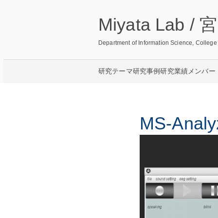
内
Miyata Lab 
容
を
Department of Information Science, Col
ス
キ
研究テーマ
研究事例
研究業績
メンバー
ッ
プ
MS-Analy