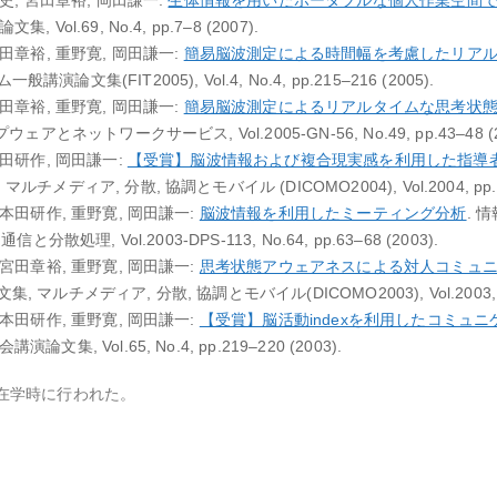
史, 宮田章裕, 岡田謙一:
生体情報を用いたポータブルな個人作業空間
Vol.69, No.4, pp.7–8 (2007).
田章裕, 重野寛, 岡田謙一:
簡易脳波測定による時間幅を考慮したリア
文集(FIT2005), Vol.4, No.4, pp.215–216 (2005).
田章裕, 重野寛, 岡田謙一:
簡易脳波測定によるリアルタイムな思考状
ェアとネットワークサービス, Vol.2005-GN-56, No.49, pp.43–48 (2
本田研作, 岡田謙一:
【受賞】脳波情報および複合現実感を利用した指導
メディア, 分散, 協調とモバイル (DICOMO2004), Vol.2004, pp.587
 本田研作, 重野寛, 岡田謙一:
脳波情報を利用したミーティング分析
. 
分散処理, Vol.2003-DPS-113, No.64, pp.63–68 (2003).
 宮田章裕, 重野寛, 岡田謙一:
思考状態アウェアネスによる対人コミュ
ルチメディア, 分散, 協調とモバイル(DICOMO2003), Vol.2003, pp.4
 本田研作, 重野寛, 岡田謙一:
【受賞】脳活動indexを利用したコミュ
集, Vol.65, No.4, pp.219–220 (2003).
在学時に行われた。