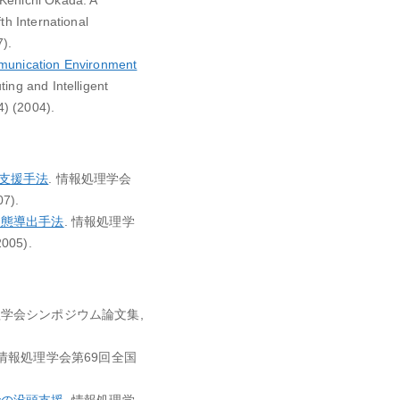
Kenichi Okada: A
th International
).
munication Environment
ing and Intelligent
) (2004).
支援手法
. 情報処理学会
7).
状態導出手法
. 情報処理学
05).
理学会シンポジウム論文集,
 情報処理学会第69回全国