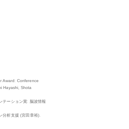
er Award: Conference
mi Hayashi, Shota
ゼンテーション賞: 脳波情報
ン分析支援 (宮田章裕).