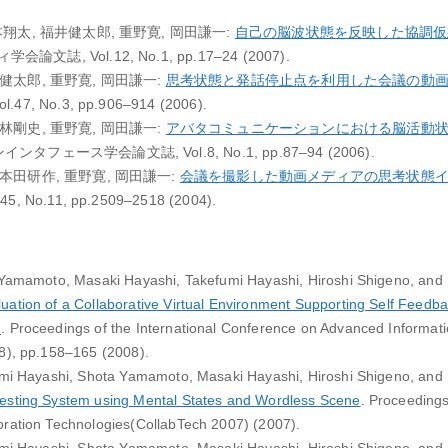
本翔太, 福井健太郎, 重野寛, 岡田謙一:
自己の脳波状態を反映した協調仮
, Vol.12, No.1, pp.17–24 (2007).
健太郎, 重野寛, 岡田謙一:
思考状態と発話停止点を利用した会議の動
, No.3, pp.906–914 (2006).
林剛史, 重野寛, 岡田謙一:
アバタコミュニケーションにおける脳活動
ンタフェース学会論文誌, Vol.8, No.1, pp.87–94 (2006).
 本田研作, 重野寛, 岡田謙一:
会議を撮影した動画メディアの思考状態
No.11, pp.2509–2518 (2004).
 Yamamoto, Masaki Hayashi, Takefumi Hayashi, Hiroshi Shigeno, and
ation of a Collaborative Virtual Environment Supporting Self Feedba
m
. Proceedings of the International Conference on Advanced Informat
8), pp.158–165 (2008).
umi Hayashi, Shota Yamamoto, Masaki Hayashi, Hiroshi Shigeno, and
esting System using Mental States and Wordless Scene
. Proceedings
ration Technologies(CollabTech 2007) (2007).