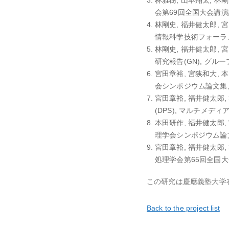
林雅樹, 山本翔太, 林剛
会第69回全国大会講演論文集, 
林剛史, 福井健太郎, 宮
情報科学技術フォーラム一般講演論
林剛史, 福井健太郎, 宮
研究報告(GN), グループウ
宮田章裕, 宮狭和大, 
会シンポジウム論文集, マルチ
宮田章裕, 福井健太郎,
(DPS), マルチメディア通信と
本田研作, 福井健太郎,
理学会シンポジウム論文集, マ
宮田章裕, 福井健太郎,
処理学会第65回全国大会講演論文
この研究は慶應義塾大学
Back to the project list