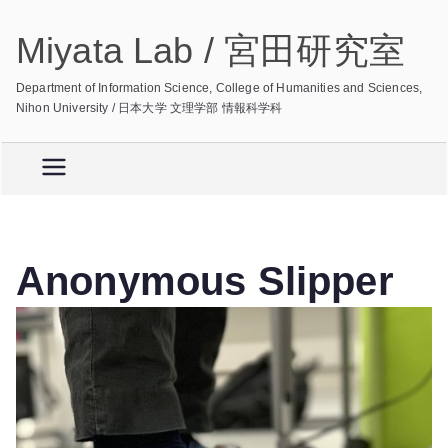
内
Miyata Lab / 宮田研究室
容
を
Department of Information Science, College of Humanities and Sciences,
ス
Nihon University / 日本大学 文理学部 情報科学科
キ
ッ
プ
Anonymous Slipper