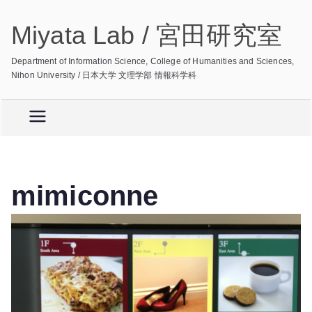
内
Miyata Lab / 宮田研究室
容
を
Department of Information Science, College of Humanities and Sciences,
ス
Nihon University / 日本大学 文理学部 情報科学科
キ
ッ
プ
mimiconne