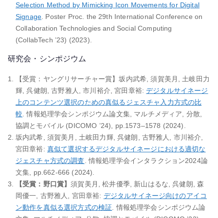
Selection Method by Mimicking Icon Movements for Digital
Signage
. Poster Proc. the 29th International Conference on
Collaboration Technologies and Social Computing
(CollabTech ’23) (2023).
研究会・シンポジウム
【受賞：ヤングリサーチャー賞】坂内武希, 須賀美月, 土岐田力
輝, 呉健朗, 古野雅人, 市川裕介, 宮田章裕:
デジタルサイネージ
上のコンテンツ選択のための真似るジェスチャ入力方式の比
較
. 情報処理学会シンポジウム論文集, マルチメディア, 分散,
協調とモバイル (DICOMO ’24), pp.1573–1578 (2024).
坂内武希, 須賀美月, 土岐田力輝, 呉健朗, 古野雅人, 市川裕介,
宮田章裕:
真似て選択するデジタルサイネージにおける適切な
ジェスチャ方式の調査
. 情報処理学会インタラクション2024論
文集, pp.662-666 (2024).
【受賞：野口賞】
須賀美月, 松井優季, 新山はるな, 呉健朗, 森
岡優一, 古野雅人, 宮田章裕:
デジタルサイネージ向けのアイコ
ン動作を真似る選択方式の検証
. 情報処理学会シンポジウム論