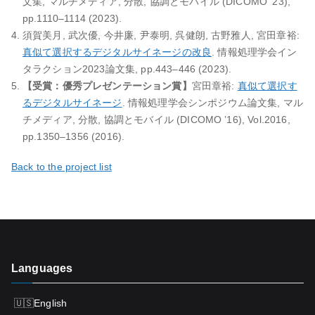
文集, マルチメディア, 分散, 協調とモバイル (DICOMO ’23),
pp.1110–1114 (2023).
須賀美月, 武次優, 今井廉, 尹泰明, 呉健朗, 古野雅人, 宮田章裕:
真似て選択するデジタルサイネージの改良
. 情報処理学会イン
タラクション2023論文集, pp.443–446 (2023).
【受賞：優秀プレゼンテーション賞】
宮田章裕:
真似て選択す
るデジタルサイネージ
. 情報処理学会シンポジウム論文集, マル
チメディア, 分散, 協調とモバイル (DICOMO ’16), Vol.2016,
pp.1350–1356 (2016).
Back to the project list
Languages
English