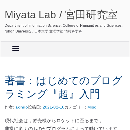
内
Miyata Lab / 宮田研究室
容
を
Department of Information Science, College of Humanities and Sciences,
ス
Nihon University / 日本大学 文理学部 情報科学科
キ
ッ
プ
著書：はじめてのプログ
ラミング『超』入門
作者:
akihiro
投稿日:
2021-02-16
カテゴリー:
Misc
現代社会は，券売機からロケットに至るまで，
非常に多くのものがプログラムによって動いています。