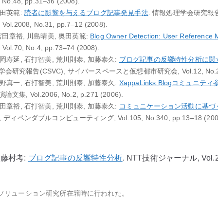
No.48, pp.31–36 (2008).
奥田英範:
読者に影響を与えるブログ記事発見手法
. 情報処理学会研究報告
008, No.31, pp.7–12 (2008).
ui, 宮田章裕, 川島晴美, 奥田英範:
Blog Owner Detection: User Reference M
0, No.4, pp.73–74 (2008).
岡寿延, 石打智美, 荒川則泰, 加藤泰久:
ブログ記事の反響特性分析に関
報告(CSVC), サイバースペースと仮想都市研究会, Vol.12, No.2, pp.
野真一, 石打智美, 荒川則泰, 加藤泰久:
XappaLinks:Blogコミュニ
Vol.2006, No.2, p.271 (2006).
田章裕, 石打智美, 荒川則泰, 加藤泰久:
コミュニケーション活動に基づく
ィペンダブルコンピューティング, Vol.105, No.340, pp.13–18 (2005
 藤村考:
ブログ記事の反響特性分析
. NTT技術ジャーナル, Vol.21,
ーソリューション研究所在籍時に行われた。