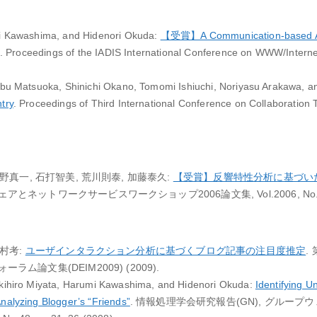
mi Kawashima, and Hidenori Okuda:
【受賞】A Communication-based Ap
. Proceedings of the IADIS International Conference on WWW/Inter
obu Matsuoka, Shinichi Okano, Tomomi Ishiuchi, Noriyasu Arakawa, a
try
. Proceedings of Third International Conference on Collaboration
野真一, 石打智美, 荒川則泰, 加藤泰久:
【受賞】反響特性分析に基づいた
ットワークサービスワークショップ2006論文集, Vol.2006, No.12, pp
ム
藤村考:
ユーザインタラクション分析に基づくブログ記事の注目度推定
.
ム論文集(DEIM2009) (2009).
Akihiro Miyata, Harumi Kawashima, and Hidenori Okuda:
Identifying U
nalyzing Blogger’s “Friends”
. 情報処理学会研究報告(GN), グルー