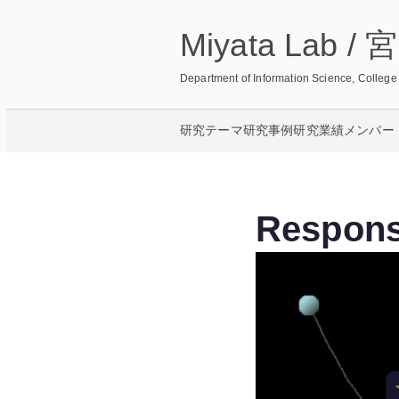
内
Miyata Lab 
容
を
Department of Information Science, Col
ス
キ
研究テーマ
研究事例
研究業績
メンバー
ッ
プ
Respons