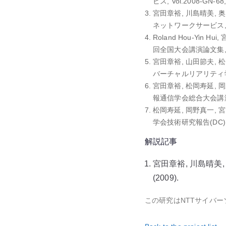
ビス, Vol.2008-GN-68, 
宮田章裕, 川島晴美, 
ネットワークサービス, Vol.2
Roland Hou-Yin H
回全国大会講演論文集, Vol.7
宮田章裕, 山田節夫, 松
バーチャルリアリティ学会研究
宮田章裕, 松岡寿延, 岡
報通信学会総合大会講演論文集, 
松岡寿延, 岡野真一, 宮
学会技術研究報告(DC), デ
解説記事
宮田章裕, 川島晴美,
(2009).
この研究はNTTサイバ