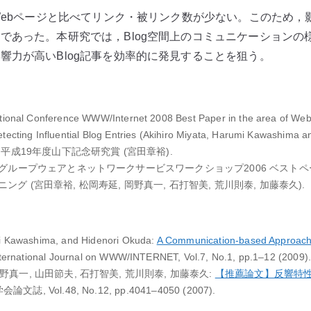
のWebページと比べてリンク・被リンク数が少ない。このため，影
であった。本研究では，Blog空間上のコミュニケーションの
響力が高いBlog記事を効率的に発見することを狙う。
ational Conference WWW/Internet 2008 Best Paper in the area of We
tecting Influential Blog Entries (Akihiro Miyata, Harumi Kawashima a
会 平成19年度山下記念研究賞 (宮田章裕).
理学会グループウェアとネットワークサービスワークショップ2006 ベスト
ング (宮田章裕, 松岡寿延, 岡野真一, 石打智美, 荒川則泰, 加藤泰久).
mi Kawashima, and Hidenori Okuda:
A Communication-based Approach f
international Journal on WWW/INTERNET, Vol.7, No.1, pp.1–12 (2009)
野真一, 山田節夫, 石打智美, 荒川則泰, 加藤泰久:
【推薦論文】反響特
文誌, Vol.48, No.12, pp.4041–4050 (2007).