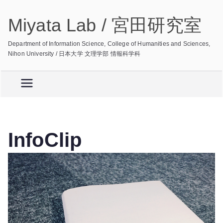
内
Miyata Lab / 宮田研究室
容
を
Department of Information Science, College of Humanities and Sciences,
ス
Nihon University / 日本大学 文理学部 情報科学科
キ
ッ
プ
InfoClip