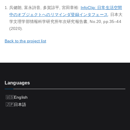
呉健朗, 富永詩音, 多賀諒平, 宮田章裕:
InfoClip: 日常生活空間
中のオブジェクトへのリマインダ登録インタフェース
. 日本大
学文理学部情報科学研究所年次研究報告書, No.20, pp.35–44
(2020).
Back to the project list
Languages
English
日本語