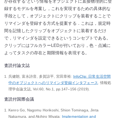
が存在する”という情報をオブジェクトに直接物理的に登
録するモデルを考案し，これを実現するための具体的な
手段として，オブジェクトにクリップを装着することで
リマインダを登録する方式を提案する．これは，規定時
間を記憶したクリップをオブジェクトに装着するだけ
で，リマインダを設定できるというコンセプトである。
クリップにはフルカラーLEDが付いており，色・点滅に
よってタスクの存在と期限情報を表現する。
査読付論文誌
呉健朗, 富永詩音, 多賀諒平, 宮田章裕:
InfoClip: 日常生活空間
中のオブジェクトへのリマインダ登録インタフェース
. 情報処
理学会論文誌, Vol.60, No.1, pp.147–156 (2019).
査読付国際会議
Kenro Go, Nagomu Horikoshi, Shion Tominaga, Jinta
Nakamura, and Akihiro Miyata:
Implementation and