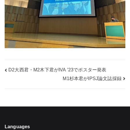
投
D2大西君・M2木下君がIVA ’23でポスター発表
M1杉本君がIPSJ論文誌採録
稿
ナ
ビ
ゲ
Languages