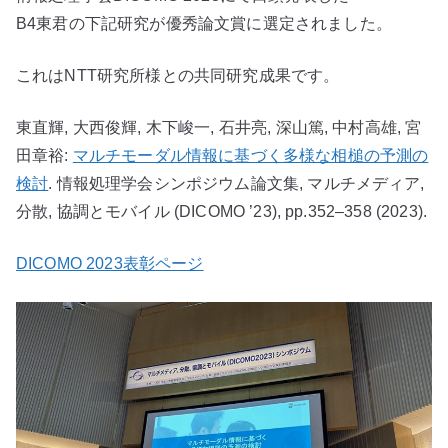
B4東君の下記研究が優秀論文賞に選定されました。
これはNTT研究所様との共同研究成果です。
東直輝, 大西俊輝, 木下峻一, 石井亮, 深山篤, 中村高雄, 宮
田章裕:
マルチモーダル情報に基づく多様な相槌の予測の
検討
. 情報処理学会シンポジウム論文集, マルチメディア,
分散, 協調とモバイル (DICOMO ’23), pp.352–358 (2023).
DICOMO 2023表彰ページ