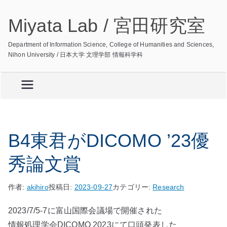
内
Miyata Lab / 宮田研究室
容
を
Department of Information Science, College of Humanities and Sciences,
ス
Nihon University / 日本大学 文理学部 情報科学科
キ
ッ
プ
B4東君がDICOMO ’23優
秀論文賞
作者:
akihiro
投稿日:
2023-09-27
カテゴリー:
Research
2023/7/5-7に富山国際会議場で開催された
情報処理学会DICOMO 2023にて口頭発表した