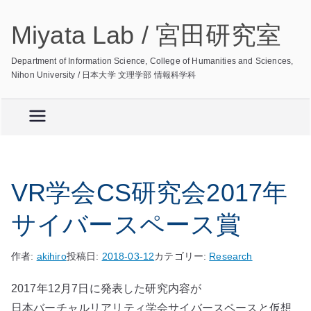
内
Miyata Lab / 宮田研究室
容
を
Department of Information Science, College of Humanities and Sciences,
ス
Nihon University / 日本大学 文理学部 情報科学科
キ
ッ
プ
VR学会CS研究会2017年
サイバースペース賞
作者:
akihiro
投稿日:
2018-03-12
カテゴリー:
Research
2017年12月7日に発表した研究内容が
日本バーチャルリアリティ学会サイバースペースと仮想