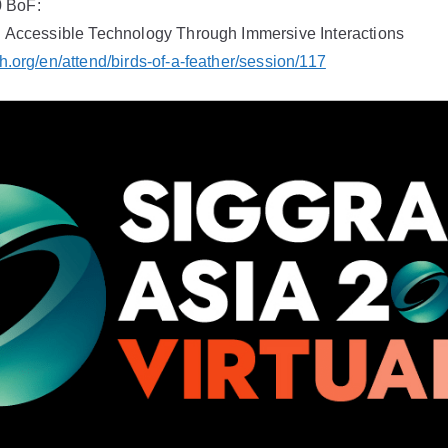
 BoF:
d Accessible Technology Through Immersive Interactions
h.org/en/attend/birds-of-a-feather/session/117