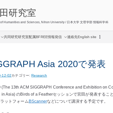
/ 宮田研究室
lege of Humanities and Sciences, Nihon University / 日本大学 文理学部 情報科学科
共同研究
研究室配属
BFREE
情報発信
連絡先
English site
GRAPH Asia 2020で発表
-12-02
カテゴリー:
Research
(The 13th ACM SIGGRAPH Conference and Exhibition on Co
hniques in Asia) のBirds of a Featherセッションで宮田が
プラットフォーム
BScanner
などについて講演する予定です。