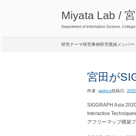
内
Miyata Lab 
容
を
Department of Information Science, Col
ス
キ
研究テーマ
研究事例
研究業績
メンバー
ッ
プ
宮田がSIG
作者:
akihiro
投稿日:
2020
SIGGRAPH Asia 2020 
Interactive Tec
アフリーマップ構築