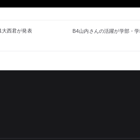
0でM1大西君が発表
B4山内さんの活躍が学部・学