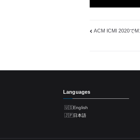
投
ACM ICMI 202
稿
ナ
ビ
ゲ
Languages
ー
シ
English
日本語
ョ
ン