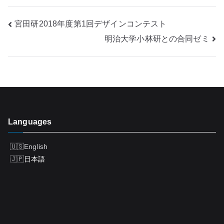
投
宮田研2018年度第1回デザインコンテスト
明治大学小林研との合同ゼミ
稿
ナ
ビ
ゲ
Languages
ー
シ
English
日本語
ョ
ン