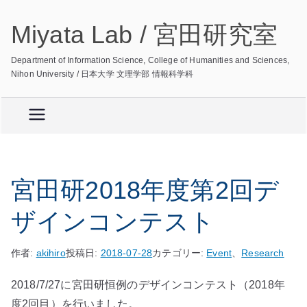
内
Miyata Lab / 宮田研究室
容
を
Department of Information Science, College of Humanities and Sciences,
ス
Nihon University / 日本大学 文理学部 情報科学科
キ
ッ
プ
宮田研2018年度第2回デ
ザインコンテスト
作者:
akihiro
投稿日:
2018-07-28
カテゴリー:
Event
、
Research
2018/7/27に宮田研恒例のデザインコンテスト（2018年
度2回目）を行いました。