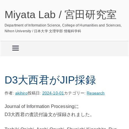
内
Miyata Lab / 宮田研究室
容
を
Department of Information Science, College of Humanities and Sciences,
ス
Nihon University / 日本大学 文理学部 情報科学科
キ
ッ
プ
D3大西君がJIP採録
作者:
akihiro
投稿日:
2024-10-01
カテゴリー:
Research
Journal of Information Processingに
D3大西君の査読付論文が採録されました。