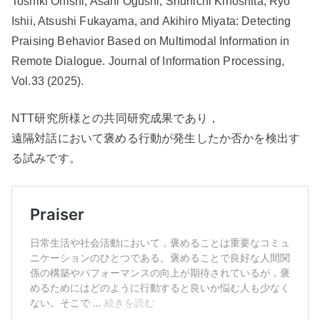
Toshiki Onishi, Asahi Ogushi, Shunichi Kinoshita, Ryo
Ishii, Atsushi Fukayama, and Akihiro Miyata: Detecting
Praising Behavior Based on Multimodal Information in
Remote Dialogue. Journal of Information Processing,
Vol.33 (2025).
NTT研究所様との共同研究成果であり，
遠隔対話において褒める行動が発生したか否かを検出す
る試みです。